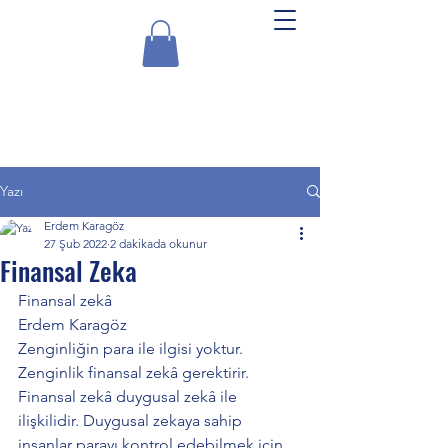
Experts Akademi
Yazı
Erdem Karagöz
27 Şub 2022
2 dakikada okunur
Finansal Zeka
Finansal zekâ
Erdem Karagöz
Zenginliğin para ile ilgisi yoktur. 
Zenginlik finansal zekâ gerektirir. 
Finansal zekâ duygusal zekâ ile 
ilişkilidir. Duygusal zekaya sahip 
insanlar parayı kontrol edebilmek için 