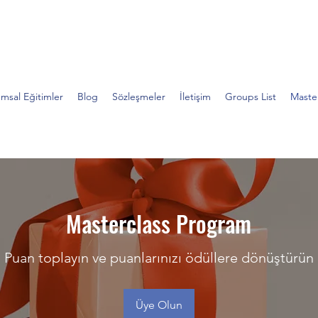
Experts Akademi
msal Eğitimler
Blog
Sözleşmeler
İletişim
Groups List
Maste
Masterclass Program
Puan toplayın ve puanlarınızı ödüllere dönüştürün
Üye Olun