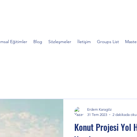
Experts Akademi
msal Eğitimler
Blog
Sözleşmeler
İletişim
Groups List
Maste
Erdem Karagöz
31 Tem 2023
2 dakikada oku
Konut Projesi Yol H